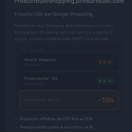
Productbulkr
shopping.productbulkr.com
Il nostro CSS per Google Shopping.
Pubblica le tue Shopping Ads attraverso il nostro
Comparison Shopping Service: più clic a parità di
spesa, stessa visibilità sulle SERP commerciali.
CPC MEDIO
Google Shopping
€ 0.42
Standard
Productbulkr CSS
€ 0.34
Risparmio
−19%
RISPARMIO MEDIO
Riduzione effettiva del CPC fino al 20%
Feed prodotto pulito e arricchito via AI