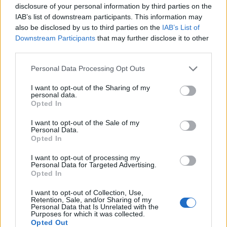
disclosure of your personal information by third parties on the
Aumenta bid asset group
→
G
+12%
IAB’s list of downstream participants. This information may
PMax · Pet Food / Senior
also be disclosed by us to third parties on the
IAB’s List of
Pausa creatività CTR ↓
Downstream Participants
that may further disclose it to other
✓
M
−€420
Meta Advantage+ · Video 03
third parties.
Sposta budget Search → PMax
→
G
+€18k
Personal Data Processing Opt Outs
Google · Italia · Brand
I want to opt-out of the Sharing of my
Connessione API nativa Google Ads + Meta Ads
personal data.
Opted In
Pacing automatico del budget multi-canale
Suggerimenti AI di scaling, pause e riallocazione
I want to opt-out of the Sale of my
Personal Data.
Alert in tempo reale su anomalie di spend, CPA e ROAS
Opted In
VEDI TUTTI GLI STRUMENTI
I want to opt-out of processing my
Personal Data for Targeted Advertising.
Opted In
I want to opt-out of Collection, Use,
Retention, Sale, and/or Sharing of my
Personal Data that Is Unrelated with the
Purposes for which it was collected.
Opted Out