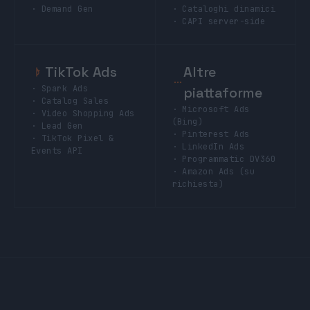
· Demand Gen
· Cataloghi dinamici
· CAPI server-side
TikTok Ads
Altre
· Spark Ads
piattaforme
· Catalog Sales
· Microsoft Ads
· Video Shopping Ads
(Bing)
· Lead Gen
· Pinterest Ads
· TikTok Pixel &
· LinkedIn Ads
Events API
· Programmatic DV360
· Amazon Ads (su
richiesta)