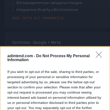
Bid management per categoria e margine
Integrazione Shopify e WooCommerce
VEDI TUTTI GLI STRUMENTI
Optimizer · Google + Meta
Pilot
by Ad Intend
adintend.com -
Do Not Process My Personal
Information
Bid management automatizzato, su Google Ads e
Meta insieme.
If you wish to opt-out of the sale, sharing to third parties, or
processing of your personal or sensitive information for
Connesso in nativo alle API di Google Ads e Meta Ads.
targeted advertising by us, please use the below opt-out
Analizza le tue campagne, propone azioni di
section to confirm your selection. Please note that after your
ottimizzazione e — solo dopo la tua approvazione —
opt-out request is processed you may continue seeing
le esegue su entrambe le piattaforme.
interest-based ads based on personal information utilized by
us or personal information disclosed to third parties prior to
●
3 AZIONI PROPOSTE OGGI
your opt-out. You may separately opt-out of the further