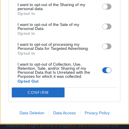
ottimizzazione — modifiche di bid, riallocazione del
I want to opt-out of the Sharing of my
personal data.
budget, pause, scaling — che vengono eseguite solo
Opted In
dopo l’approvazione dell’account manager. Niente
I want to opt-out of the Sale of my
autopilot cieco.
Personal Data.
Opted In
L’obiettivo non è ‘lasciare che l’algoritmo decida’ (lo fa
I want to opt-out of processing my
già Google con Smart Bidding, lo fa già Meta con
Personal Data for Targeted Advertising.
Advantage+). L’obiettivo è coordinare i due algoritmi,
Opted In
dare loro segnali coerenti e prendere le decisioni che le
I want to opt-out of Collection, Use,
piattaforme non possono prendere da sole: spostare
Retention, Sale, and/or Sharing of my
budget tra Google e Meta, mettere in pausa una
Personal Data that Is Unrelated with the
Purposes for which it was collected.
creatività che sta crollando, anticipare una
Opted Out
stagionalità.
CONFIRM
Pilot lavora su tre livelli: monitoraggio continuo
(anomalie, drift di KPI), suggerimenti AI (cosa fare,
perché, impatto stimato), esecuzione assistita (un
Data Deletion
Data Access
Privacy Policy
click per applicare l’azione su Google e Meta in modo
coerente). Ogni azione è loggata: zero modifiche che