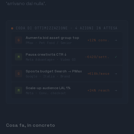
‘arrivano dal nulla’.
●
CODA DI OTTIMIZZAZIONE · 4 AZIONI IN ATTESA
Aumenta bid asset group top
→
G
+12% conv.
PMax · Pet Food / Senior
Pausa creatività CTR ↓
✓
M
−€420/sett.
Meta Advantage+ · Video 03
Sposta budget Search → PMax
→
G
+€18k/mese
Google · Italia · Brand
Scale-up audience LAL 1%
→
M
+24% reach
Meta · Conv. checkout
Cosa fa, in concreto