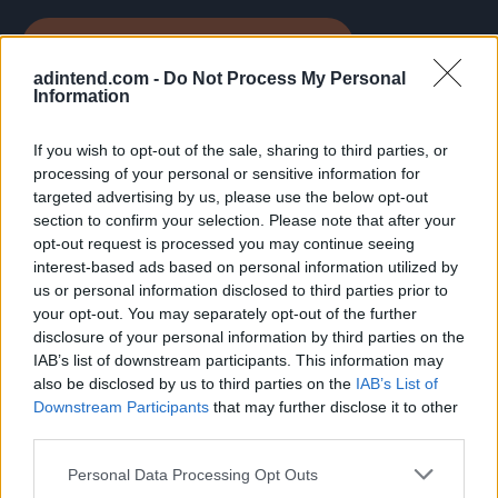
VOGLIAMO PROVARE PRODUCTBULKR
adintend.com -
Do Not Process My Personal
Information
If you wish to opt-out of the sale, sharing to third parties, or
processing of your personal or sensitive information for
targeted advertising by us, please use the below opt-out
section to confirm your selection. Please note that after your
Pilot
opt-out request is processed you may continue seeing
interest-based ads based on personal information utilized by
us or personal information disclosed to third parties prior to
your opt-out. You may separately opt-out of the further
by Ad Intend
disclosure of your personal information by third parties on the
Una sola console per ottimizzare
IAB’s list of downstream participants. This information may
Google Ads e Meta Ads insieme.
also be disclosed by us to third parties on the
IAB’s List of
Downstream Participants
that may further disclose it to other
Pilot è il nostro bid e campaign optimizer. Si collega
third parties.
in nativo alle API di Google Ads e Meta Ads, analizza le
Personal Data Processing Opt Outs
campagne in tempo reale e propone azioni di